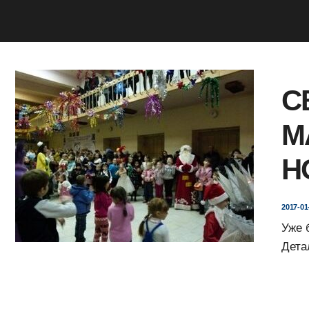
С
М
Н
2017-01
Уже б
Дета