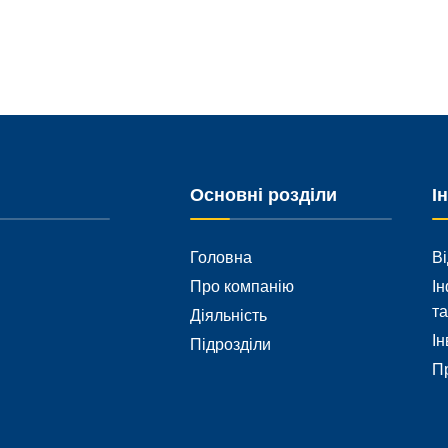
Основні розділи
І
Головна
Ві
Про компанію
Ін
та
Діяльність
Ін
Підрозділи
Пр