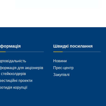
нформація
Швидкі посилання
дповідальність
Новини
формація для акціонерів
Прес-центр
 стейкхолдерів
Закупівлі
вестиційні проекти
отидія корупції