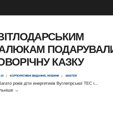
ВІТЛОДАРСЬКИМ
АЛЮКАМ ПОДАРУВАЛ
ОВОРІЧНУ КАЗКУ
-10
|
КОРПОРАТИВНІ ВИДАННЯ
,
НОВИНИ
|
MASTER
агато років діти енергетиків Вуглегірської ТЕС і
...
Світлодарським
льніше
→
малюкам
подарували
новорічну