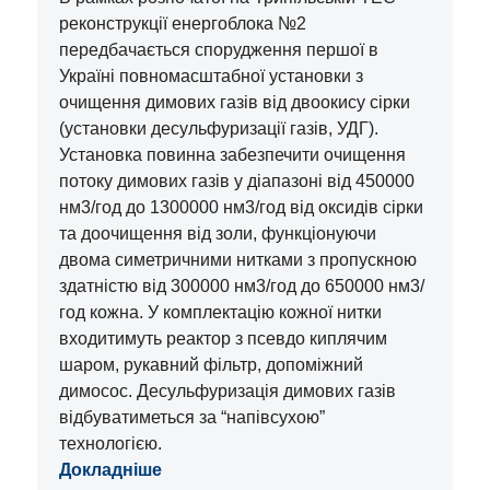
реконструкції енергоблока №2
передбачається спорудження першої в
Україні повномасштабної установки з
очищення димових газів від двоокису сірки
(установки десульфуризації газів, УДГ).
Установка повинна забезпечити очищення
потоку димових газів у діапазоні від 450000
нм3/год до 1300000 нм3/год від оксидів сірки
та доочищення від золи, функціонуючи
двома симетричними нитками з пропускною
здатністю від 300000 нм3/год до 650000 нм3/
год кожна. У комплектацію кожної нитки
входитимуть реактор з псевдо киплячим
шаром, рукавний фільтр, допоміжний
димосос. Десульфуризація димових газів
відбуватиметься за “напівсухою”
технологією.
Докладніше