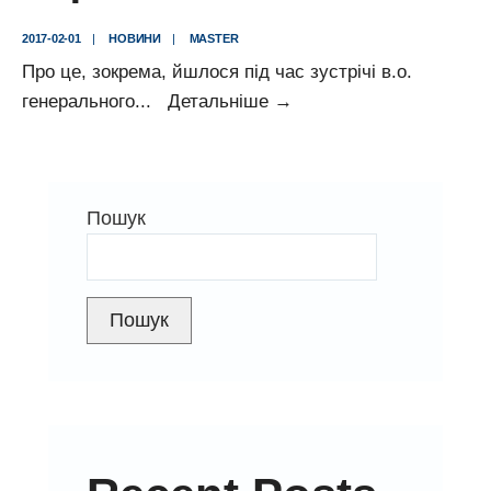
2017-02-01
|
НОВИНИ
|
MASTER
Про це, зокрема, йшлося під час зустрічі в.о.
ПАР
генерального
...
Детальніше
→
залишається
альтернативним
джерелом
Пошук
поставок
вугілля
для
ПАТ
Пошук
«Центренерго»