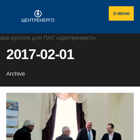
Пошук
Skip
по
to
МЕНЮ
сайту
content
2017-02-01
Archive