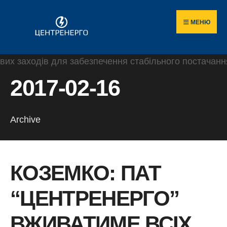
Пошук
Skip
по
to
МЕНЮ
сайту
content
2017-02-16
Archive
КОЗЕМКО: ПАТ
“ЦЕНТРЕНЕРГО”
ВЖИВАТИМЕ ВСІХ