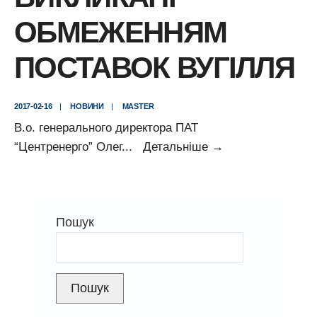
ОБМЕЖЕННЯМ
ПОСТАВОК ВУГІЛЛЯ
2017-02-16
|
НОВИНИ
|
MASTER
В.о. генерального директора ПАТ
Коземко:
“Центренерго” Олег
...
Детальніше
→
ПАТ
“Центренерго”
вживатиме
Пошук
всіх
можливих
заходів
для
Пошук
забезпечення