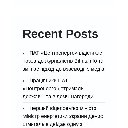
стабільного
постачання
енергії
в
Recent Posts
складних
умовах,
що
ПАТ «Центренерго» відкликає
викликані
позов до журналістів Bihus.info та
обмеженням
змінює підхід до взаємодії з медіа
поставок
вугілля
Працівники ПАТ
«Центренерго» отримали
державні та відомчі нагороди
Перший віцепрем’єр-міністр —
Міністр енергетики України Денис
Шмигаль відвідав одну з