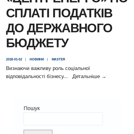
СПЛАТІ ПОДАТКІВ
ДО ДЕРЖАВНОГО
БЮДЖЕТУ
2018-01-02
|
НОВИНИ
|
MASTER
Визнаючи важливу роль соціальної
Передові
відповідальності бізнесу
...
Детальніше
→
позиції
ПАТ
«Центренер
Пошук
по
сплаті
податків
до