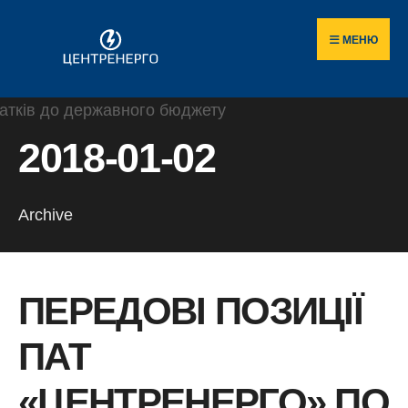
Пошук
Skip
по
to
МЕНЮ
сайту
content
2018-01-02
Archive
ПЕРЕДОВІ ПОЗИЦІЇ
ПАТ
«ЦЕНТРЕНЕРГО» ПО