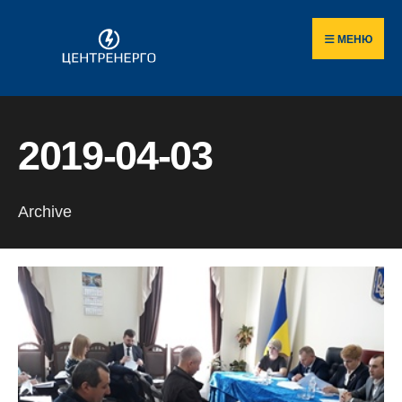
Пошук
Skip
по
to
МЕНЮ
сайту
content
2019-04-03
Archive