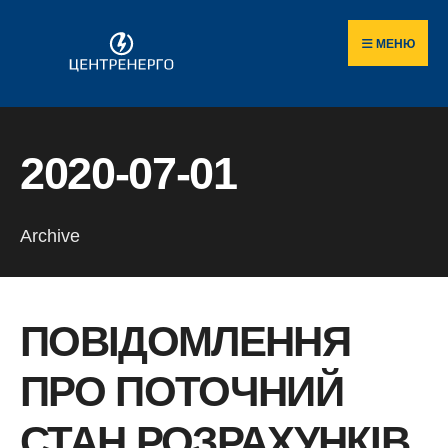
Пошук
Skip
по
to
МЕНЮ
сайту
content
2020-07-01
Archive
ПОВІДОМЛЕННЯ
ПРО ПОТОЧНИЙ
СТАН РОЗРАХУНКІВ