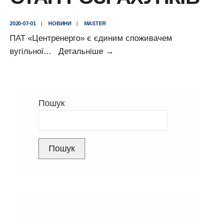
2020-07-01
|
НОВИНИ
|
MASTER
ПАТ «Центренерго» є єдиним споживачем
Повідомлення
вугільної
...
Детальніше
→
про
поточний
стан
Пошук
розрахунків
Пошук