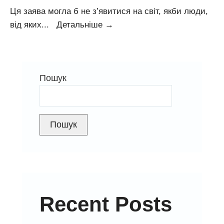
Ця заява могла б не з’явитися на світ, якби люди,
Звинувачення
від яких
...
Детальніше
→
«Схем»
у
бік
Пошук
«Центренерго»
–
непрофесійність
або
Пошук
маніпуляція
Recent Posts