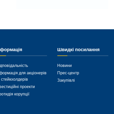
нформація
Швидкі посилання
дповідальність
Новини
формація для акціонерів
Прес-центр
 стейкхолдерів
Закупівлі
вестиційні проекти
отидія корупції