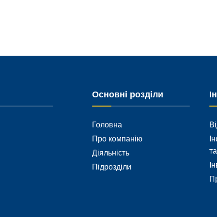
Основні розділи
І
Головна
Ві
Про компанію
Ін
та
Діяльність
Ін
Підрозділи
Пр