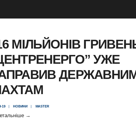
16 МІЛЬЙОНІВ ГРИВЕН
ЦЕНТРЕНЕРГО” УЖЕ
АПРАВИВ ДЕРЖАВНИ
АХТАМ
8-19
|
НОВИНИ
|
MASTER
216
етальніше
→
мільйонів
гривень