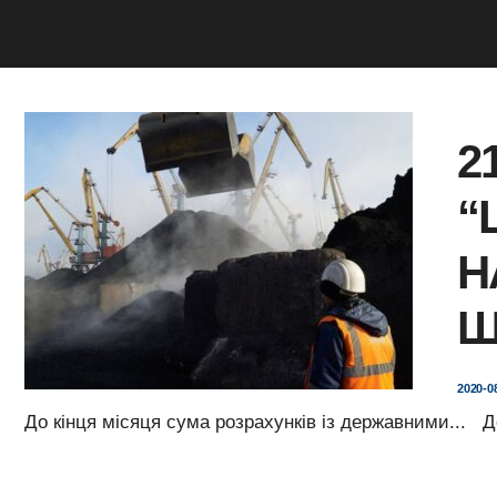
2
“
Н
Ш
2020-0
До кінця місяця сума розрахунків із державними
...
Д