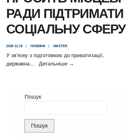
РАДИ ПІДТРИМАТИ
СОЦІАЛЬНУ СФЕРУ
2020-11-18
|
НОВИНИ
|
MASTER
У зв’язку з підготовкою до приватизації,
ПАТ
державна
...
Детальніше
→
«Центренерго»
просить
місцеві
Пошук
ради
підтримати
соціальну
сферу
Пошук