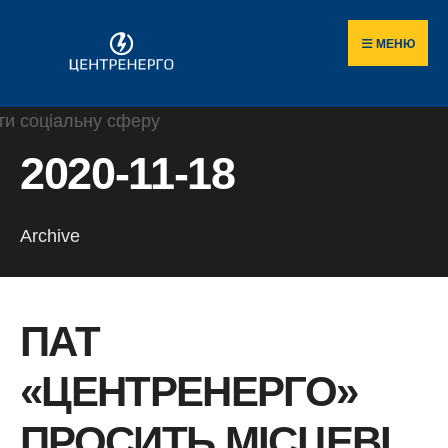
Пошук
Skip
по
to
МЕНЮ
сайту
content
2020-11-18
Archive
ПАТ
«ЦЕНТРЕНЕРГО»
ПРОСИТЬ МІСЦЕВІ