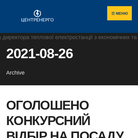
Пошук
Skip
по
to
МЕНЮ
сайту
content
2021-08-26
Archive
ОГОЛОШЕНО
КОНКУРСНИЙ
ВІДБІР НА ПОСАДУ