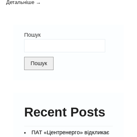
Оголошено
Детальніше
→
конкурсний
відбір
на
Пошук
посаду
заступника
директора
теплової
Пошук
електростанції
з
економічних
та
майнових
Recent Posts
питань
Зміївської
ТЕС
ПАТ «Центренерго» відкликає