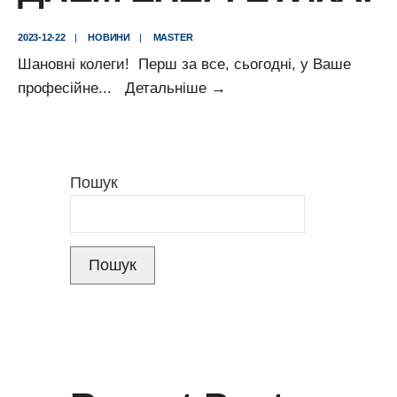
2023-12-22
|
НОВИНИ
|
MASTER
Шановні колеги! Перш за все, сьогодні, у Ваше
Привітання
професійне
...
Детальніше
→
Генерального
директора
ПАТ
Пошук
“Центренерго”
Андрія
Чуркіна
з
Пошук
Днем
енергетика!