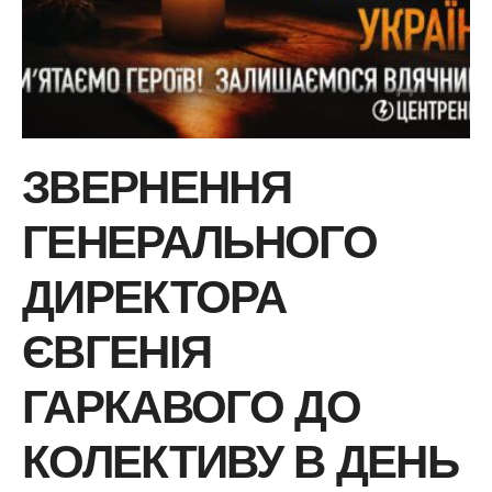
день
мужніх
та
незламних
:
захисників
ЗВЕРНЕННЯ
та
захисниць
ГЕНЕРАЛЬНОГО
України
ДИРЕКТОРА
ЄВГЕНІЯ
ГАРКАВОГО ДО
КОЛЕКТИВУ В ДЕНЬ