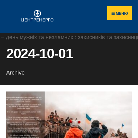
Пошук
Skip
по
to
МЕНЮ
сайту
content
2024-10-01
Archive