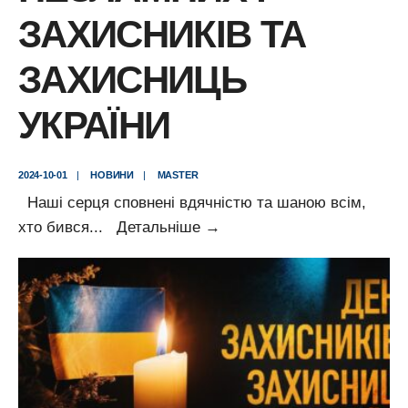
ЗАХИСНИКІВ ТА
ЗАХИСНИЦЬ
УКРАЇНИ
2024-10-01
|
НОВИНИ
|
MASTER
Наші серця сповнені вдячністю та шаною всім,
Надзвичайно
хто бився
...
Детальніше
→
важливий
день
сьогодні
для
усіх
нас
–