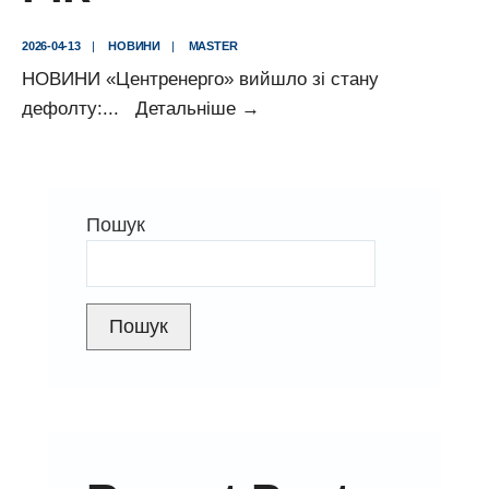
2026-04-13
|
НОВИНИ
|
MASTER
НОВИНИ «Центренерго» вийшло зі стану
«Центренерго»
дефолту:
...
Детальніше
→
вийшло
зі
стану
Пошук
дефолту:
результати
діяльності
за
Пошук
2025
рік