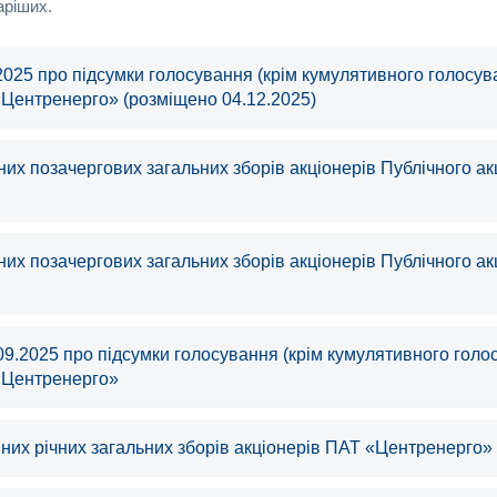
аріших.
2025 про пiдсумки голосування (крiм кумулятивного голосув
«Центренерго» (розміщено 04.12.2025)
их позачергових загальних зборiв акцiонерiв Публiчного а
их позачергових загальних зборiв акцiонерiв Публiчного а
09.2025 про пiдсумки голосування (крiм кумулятивного голо
 «Центренерго»
них річних загальних зборів акціонерів ПАТ «Центренерго» 