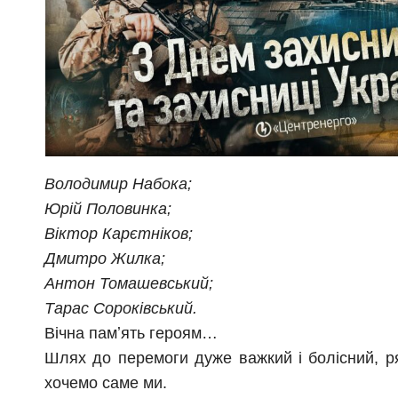
Володимир Набока;
Юрій Половинка;
Віктор Карєтніков;
Дмитро Жилка;
Антон Томашевський;
Тарас Сороківський.
Вічна памʼять героям…
Шлях до перемоги дуже важкий і болісний, ря
хочемо саме ми.