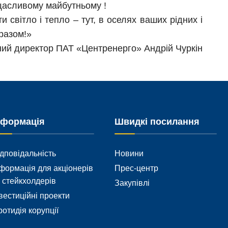
щасливому майбутньому !
 світло і тепло – тут, в оселях ваших рідних і
 разом!»
ий директор ПАТ «Центренерго» Андрій Чуркін
нформація
Швидкі посилання
дповідальність
Новини
формація для акціонерів
Прес-центр
 стейкхолдерів
Закупівлі
вестиційні проекти
отидія корупції