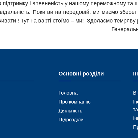
 підтримку і впевненість у нашому переможному та 
відальність. Поки ви на передовій, ми маємо зберегти
живати ! Тут на варті стоїмо – ми! Здолаємо темряву
Генеральн
Основні розділи
І
Головна
Ві
Про компанію
Ін
та
Діяльність
Ін
Підрозділи
Пр