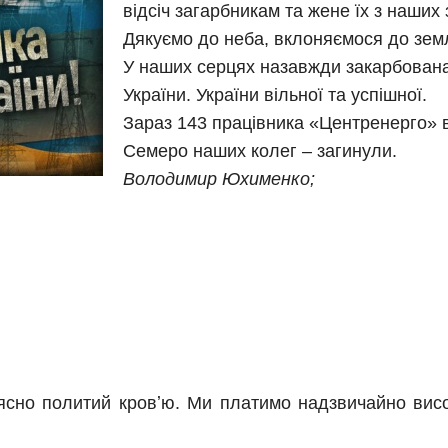
відсіч загарбникам та жене їх з наших
Дякуємо до неба, вклоняємося до земл
У наших серцях назавжди закарбована 
України. України вільної та успішної.
Зараз 143 працівника «Центренерго» 
Семеро наших колег – загинули.
Володимир Юхименко;
сно политий кровʼю. Ми платимо надзвичайно високу