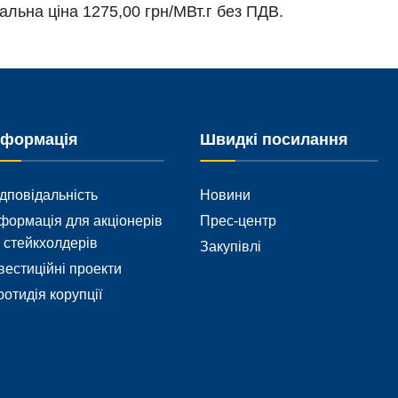
альна ціна 1275,00 грн/МВт.г без ПДВ.
нформація
Швидкі посилання
дповідальність
Новини
формація для акціонерів
Прес-центр
 стейкхолдерів
Закупівлі
вестиційні проекти
отидія корупції