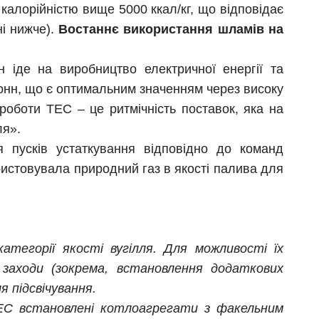
 калорійністю вище 5000 ккал/кг, що відповідає
ні нижче).
Востаннє використання шламів на
н іде на виробництво електричної енергії та
тонн, що є оптимальним значенням через високу
 роботи ТЕС – це ритмічність поставок, яка на
ля».
 пусків устаткування відповідно до команд
ристовувала природний газ в якості палива для
тегорії якості вугілля. Для можливості їх
заходи (зокрема, встановлення додаткових
 підсвічування.
ТЕС встановлені котлоагрегати з факельним