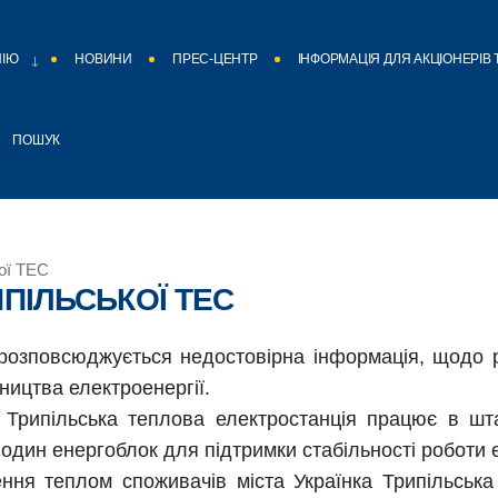
НІЮ
НОВИНИ
ПРЕС-ЦЕНТР
ІНФОРМАЦІЯ ДЛЯ АКЦІОНЕРІВ 
ПОШУК
ої ТЕС
ПІЛЬСЬКОЇ ТЕС
розповсюджується недостовірна інформація, щодо р
ництва електроенергії.
Трипільська теплова електростанція працює в шта
один енергоблок для підтримки стабільності роботи 
ння теплом споживачів міста Українка Трипільська