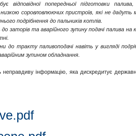
ує відповідної попередньої підготовки палив
изкою соровловлюючих пристроїв, які не дадуть 
днього подрібнення до пальників котлів.
до заторів та аварійного зупину подачі палива на
тні.
и до тракту паливоподачі навіть у вигляді подрі
аварійним зупином обладнання.
ь неправдиву інформацію, яка дискредитує державн
ove.pdf