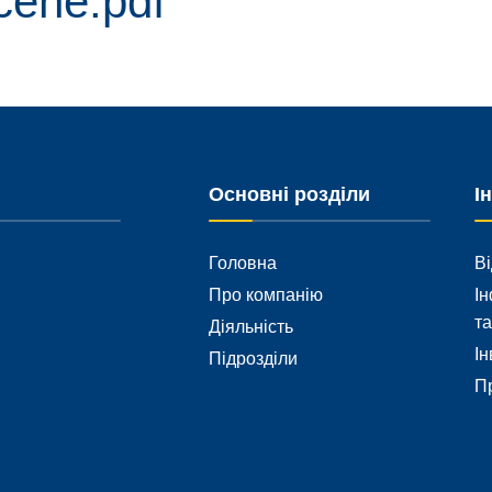
cene.pdf
Основні розділи
І
Головна
Ві
Про компанію
Ін
та
Діяльність
Ін
Підрозділи
Пр