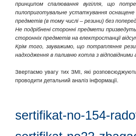
принципом спалювання вугілля, що потреб
пилоприготувальне устаткування оснащене н
предметів (в тому числі – резини) без попере
Не подрібнені сторонні предмети призведуть 
сторонніх предметів на електростанції відсу
Крім того, зауважимо, що потрапляння резин
надходження в паливню котла з відповідними 
Звертаємо увагу тих ЗМІ, які розповсюджуют
проводити детальний аналіз інформації.
sertifikat-no-154-rad