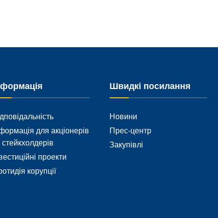
нформація
Швидкі посилання
дповідальність
Новини
формація для акціонерів
Прес-центр
 стейкхолдерів
Закупівлі
вестиційні проекти
отидія корупції