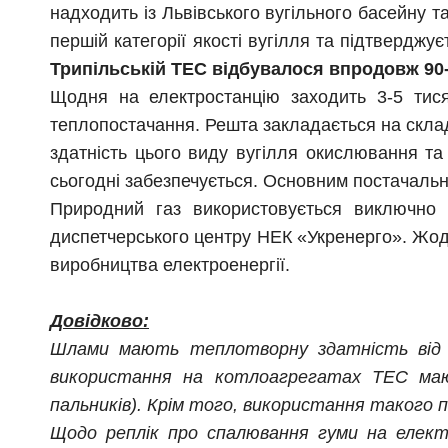
надходить із Львівського вугільного басейну т
першій категорії якості вугілля та підтверджу
Трипільській ТЕС відбувалося впродовж 90-
Щодня на електростанцію заходить 3-5 тисяч
теплопостачання. Решта закладається на склад
здатність цього виду вугілля окислювання та 
сьогодні забезпечується. Основним постачальн
Природний газ використовується виключно 
диспетчерського центру НЕК «Укренерго». Жодн
виробництва електроенергії.
Довідково:
Шлами мають теплотворну здатність від 30
використання на котлоагрегатах ТЕС мают
пальників). Крім того, використання такого 
Щодо реплік про спалювання гуми на елект