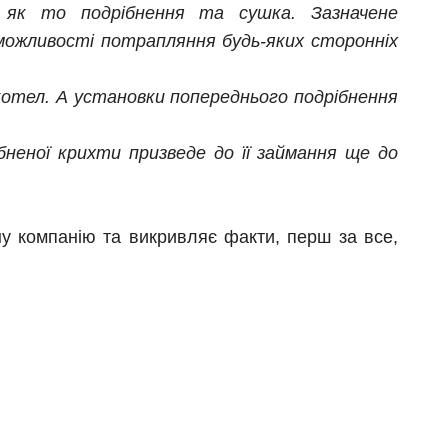
а, як то подрібнення та сушка. Зазначене
можливості потрапляння будь-яких сторонніх
 котел. А установки попереднього подрібнення
бненої крихти призведе до її займання ще до
у компанію та викривляє факти, перш за все,