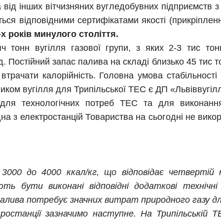
а від інших вітчизняних вугледобувних підприємств з
ється відповідними сертифікатами якості (прикріплен
х років минулого століття.
 тонн вугілля газової групи, з яких 2-3 тис тон
. Постійний запас палива на складі близько 45 тис 
втрачати калорійність. Головна умова стабільності
иком вугілля для Трипільської ТЕС є ДП «Львіввугіл
для технологічних потреб ТЕС та для виконання
а з електростанцій Товариства на сьогодні не вико
00 до 4000 ккал/кг, що відповідає четвертій ка
ь бути виконані відповідні додаткові технічні 
палива потребує значних витрат природного газу для
ростанції зазначимо наступне. На Трипільській 