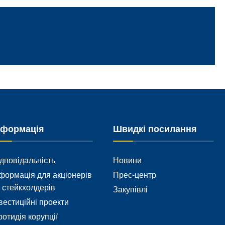
нформація
Швидкі посилання
дповідальність
Новини
формація для акціонерів
Прес-центр
 стейкхолдерів
Закупівлі
вестиційні проекти
отидія корупції