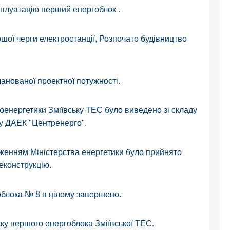
сплуатацію перший енергоблок .
шої черги електростанції, Розпочато будівництво
ланованої проектної потужності.
троенергетики Зміївську ТЕС було виведено зі складу
ду ДАЕК "Центренерго".
одженням Міністерства енергетики було прийнято
еконструкцію.
гоблока № 8 в цілому завершено.
уску першого енергоблока Зміївської ТЕС.