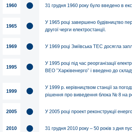
1960
31 грудня 1960 року було введено в ек
У 1965 році завершено будівництво пер
1965
другої черги електростанції.
1969
У 1969 році Зміївська ТЕС досягла зап
У 1995 році під час реорганізації елек
1995
ВЕО "Харківенерго" і введено до скла
У 1999 р. керівництвом станції за пог
1999
рішення про виведення блока № 8 на р
2005
У 2005 році проект реконструкції енер
2010
31 грудня 2010 року – 50 років з дня п