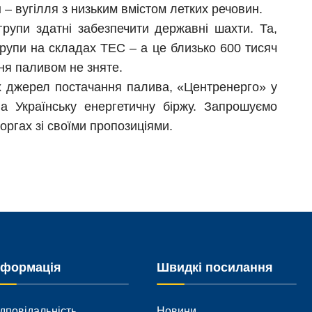
н – вугілля з низьким вмістом летких речовин.
групи здатні забезпечити державні шахти. Та,
групи на складах ТЕС – а це близько 600 тисяч
ня паливом не зняте.
 джерел постачання палива, «Центренерго» у
а Українську енергетичну біржу. Запрошуємо
оргах зі своїми пропозиціями.
нформація
Швидкі посилання
дповідальність
Новини