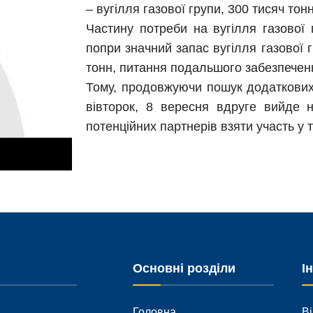
– вугілля газової групи, 300 тисяч тон
Частину потреби на вугілля газової 
попри значний запас вугілля газової 
тонн, питання подальшого забезпечен
Тому, продовжуючи пошук додаткових
вівторок, 8 вересня вдруге вийде н
потенційних партнерів взяти участь у т
Основні розділи
І
Головна
Ві