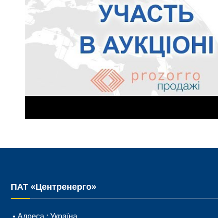
ПАТ «Центренерго»
• Адреса :
Україна,