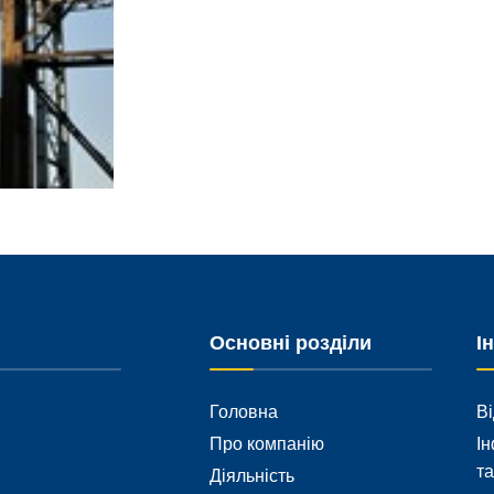
Основні розділи
І
Головна
Ві
Про компанію
Ін
та
Діяльність