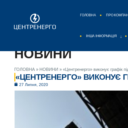
ГОЛОВНА
ПРО КОМПА
ІНША ІНФОРМАЦІЯ
НОВИНИ
ГОЛОВНА
»
НОВИНИ
»
«Центренерго» виконує графік п
«ЦЕНТРЕНЕРГО» ВИКОНУЄ 
27 Липня, 2020