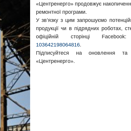
«Центренерго» продовжує накопичення 
ремонтної програми.
У зв’язку з цим запрошуємо потенційн
продукції чи в підрядних роботах, с
офіційній сторінці Facebo
103642198064816
.
Підписуйтеся на оновлення та 
«Центренерго».