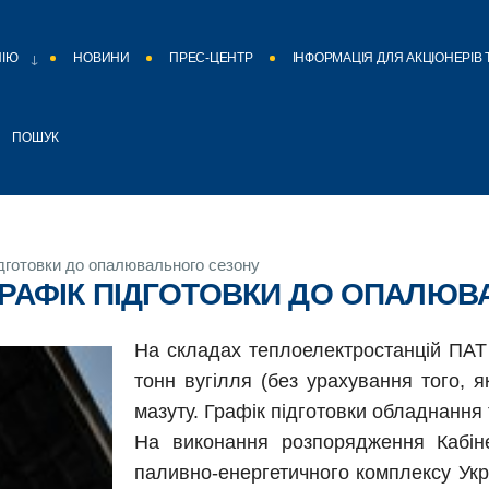
НІЮ
НОВИНИ
ПРЕС-ЦЕНТР
ІНФОРМАЦІЯ ДЛЯ АКЦІОНЕРІВ 
ПОШУК
ідготовки до опалювального сезону
ГРАФІК ПІДГОТОВКИ ДО ОПАЛЮ
На складах теплоелектростанцій ПАТ 
тонн вугілля (без урахування того, 
мазуту. Графік підготовки обладнання
На виконання розпорядження Кабінет
паливно-енергетичного комплексу Укра