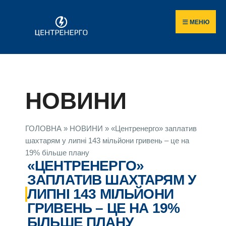
МЕНЮ
НОВИНИ
ГОЛОВНА
»
НОВИНИ
»
«Центренерго» заплатив
шахтарям у липні 143 мільйони гривень – це на
19% більше плану
«ЦЕНТРЕНЕРГО»
ЗАПЛАТИВ ШАХТАРЯМ У
ЛИПНІ 143 МІЛЬЙОНИ
ГРИВЕНЬ – ЦЕ НА 19%
БІЛЬШЕ ПЛАНУ