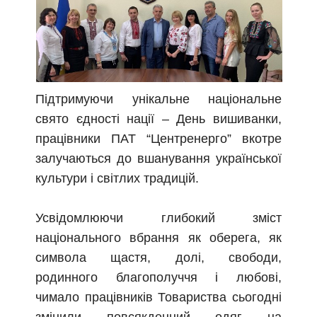
Підтримуючи унікальне національне
свято єдності нації – День вишиванки,
працівники ПАТ “Центренерго” вкотре
залучаються до вшанування української
культури і світлих традицій.
Усвідомлюючи глибокий зміст
національного вбрання як оберега, як
символа щастя, долі, свободи,
родинного благополуччя і любові,
чимало працівників Товариства сьогодні
змінили повсякденний одяг на