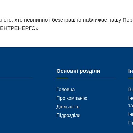
ного, хто невпинно і безстрашно наближає нашу Пер
 «ЦЕНТРЕНЕРГО»
Основні розділи
І
Головна
Ві
Про компанію
Ін
та
Діяльність
Ін
Підрозділи
Пр