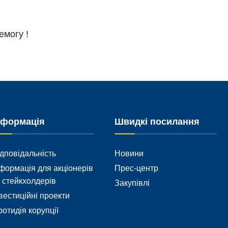
емогу !
нформація
Швидкі посилання
дповідальність
Новини
формація для акціонерів
Прес-центр
 стейкхолдерів
Закупівлі
вестиційні проекти
отидія корупції