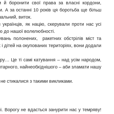
и й боронити свої права за власні кордони,
и. А за останні 10 років ця боротьба ще більш
шальний, виток.
 українців, як націю, скерували проти нас усі
тю до нашої волелюбності.
увань полонених, ракетних обстрілів міст та
і дітей на окупованих територіях, вони додали
ру… Це ті самі катування – над усім народом,
ентарного, найнеобхіднішого – аби зламати нашу
е не стикалися з такими викликами.
і. Ворогу не вдасться занурити нас у темряву!