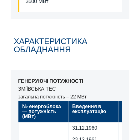
3600 МВт
ХАРАКТЕРИСТИКА
ОБЛАДНАННЯ
ГЕНЕРУЮЧІ ПОТУЖНОСТІ
ЗМІЇВСЬКА ТЕС
загальна потужність – 22 МВт
№ енергоблока
Введення в
Напра
— потужність
експлуатацію
на 01.0
(МВт)
(годин)
31.12.1960
321 76
23.12.1961
340 16